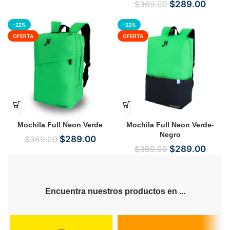
$
289.00
$
369.00
-22%
-22%
OFERTA
OFERTA
Mochila Full Neon Verde
Mochila Full Neon Verde-
Negro
$
289.00
$
369.00
$
289.00
$
369.00
Encuentra nuestros productos en ...