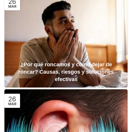
26
MAR
¿Por qué roncamos y cómo dejar de
roncar? Causas, riesgos y soluciones
efectivas
26
MAR