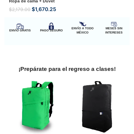
Ropa de cama + Duvet
$
1,670.25
$
2,179.00
ENVÍO A TODO
MESES SIN
ENVÍO GRATIS
PAGO SEGURO
MÉXICO
INTERESES
¡Prepárate para el regreso a clases!