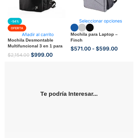
Seleccionar opciones
-54%
OFERTA
Añadir al carrito
Mochila para Laptop –
Mochila Desmontable
Finch
Multifuncional 3 en 1 para
$
571.00
-
$
599.00
Laptop y Viaje – Adapt
$
999.00
$
2,154.00
Te podría Interesar...