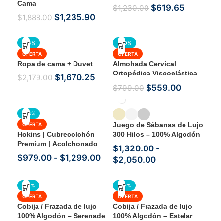
Cama
$
619.65
$
1,230.00
$
1,235.90
$
1,888.00
-23%
-30%
OFERTA
OFERTA
Ropa de cama + Duvet
Almohada Cervical
Ortopédica Viscoelástica –
$
1,670.25
$
2,179.00
Soporte Ergonómico para
$
559.00
$
799.00
Dormir
-24%
Juego de Sábanas de Lujo
OFERTA
Hokins | Cubrecolchón
300 Hilos – 100% Algodón
Premium | Acolchonado
Puro
$
1,320.00
-
5cm
$
979.00
-
$
1,299.00
$
2,050.00
-41%
-47%
OFERTA
OFERTA
Cobija / Frazada de lujo
Cobija / Frazada de lujo
100% Algodón – Serenade
100% Algodón – Estelar