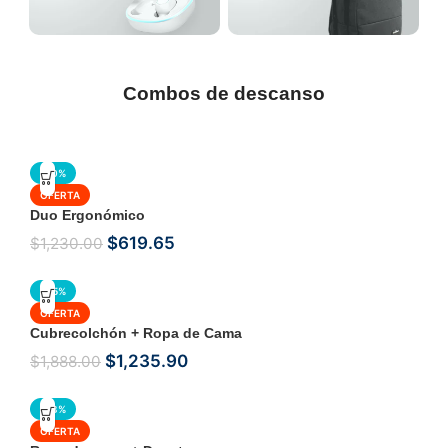
Combos de descanso
-50%
OFERTA
Duo Ergonómico
$
619.65
$
1,230.00
-35%
OFERTA
Cubrecolchón + Ropa de Cama
$
1,235.90
$
1,888.00
-23%
OFERTA