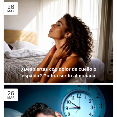
26
MAR
¿Despiertas con dolor de cuello o
espalda? Podría ser tu almohada
26
MAR