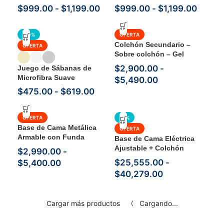
$
999.00
-
$
1,199.00
$
999.00
-
$
1,199.00
-31%
OFERTA
Colchón Secundario –
OFERTA
Sobre colchón – Gel
Memory Foam
$
2,900.00
-
Juego de Sábanas de
Microfibra Suave
$
5,490.00
$
475.00
-
$
619.00
OFERTA
-5%
Base de Cama Metálica
OFERTA
Armable con Funda
Base de Cama Eléctrica
Lavable
Ajustable + Colchón
$
2,990.00
-
Memory Foam Thermal |
$
25,555.00
-
$
5,400.00
Función Masaje
$
40,279.00
Cargar más productos
Cargando...