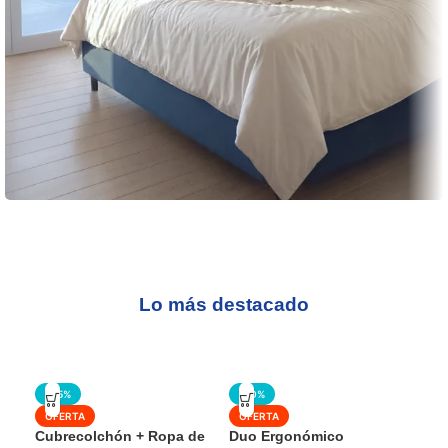
¡Enamórate de tu cama !
Encuantra el complemento perfecto para
tu descanso
Lo más destacado
Ver Todos los productos
-35%
-50%
OFERTA
OFERTA
Cubrecolchón + Ropa de
Duo Ergonómico