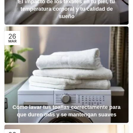
El impacto de los textiles en tu piel, tu
temperatura corporal y tu calidad de
sueño
26
MAR
Cómo lavar tus toallas correctamente para
que duren más y se mantengan suaves