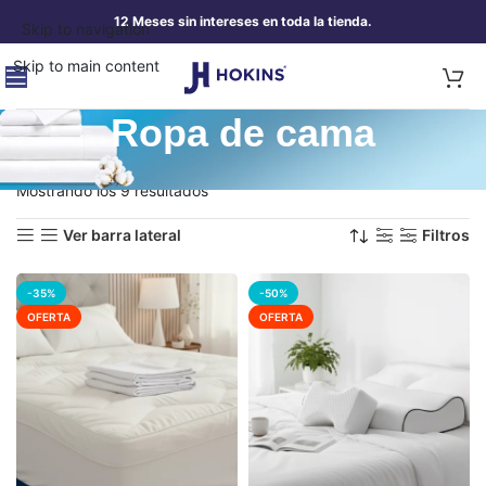
12 Meses sin intereses en toda la tienda.
Skip to navigation
Skip to main content
Ropa de cama
Portada
»
Hogar
»
Blancos
»
Ropa de cama
Mostrando los 9 resultados
Ver barra lateral
Filtros
-35%
-50%
OFERTA
OFERTA