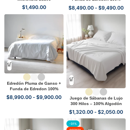
algodón (300 hilos)
$
1,490.00
$
8,490.00
-
$
9,490.00
Edredón Pluma de Ganso +
Funda de Edredon 100%
algodón (400 hilos)
$
8,990.00
-
$
9,900.00
Juego de Sábanas de Lujo
300 Hilos – 100% Algodón
Puro
$
1,320.00
-
$
2,050.00
-31%