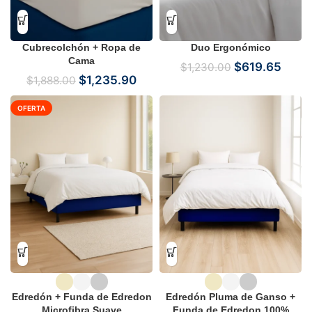
Cubrecolchón + Ropa de
Duo Ergonómico
Cama
$
619.65
$
1,230.00
$
1,235.90
$
1,888.00
OFERTA
Edredón + Funda de Edredon
Edredón Pluma de Ganso +
Microfibra Suave
Funda de Edredon 100%