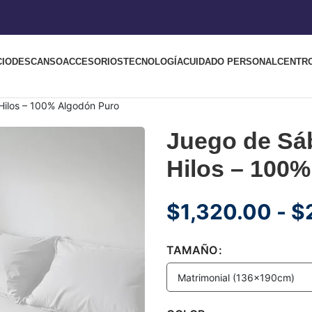
CIO
DESCANSO
ACCESORIOS
TECNOLOGÍA
CUIDADO PERSONAL
CENTR
Hilos – 100% Algodón Puro
Juego de Sá
Hilos – 100
$
1,320.00
-
$
TAMAÑO