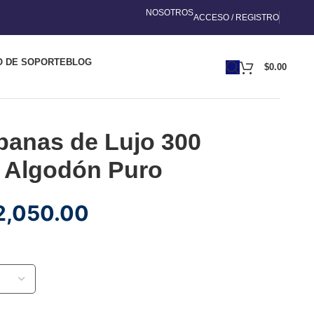
NOSOTROS
ACCESO / REGISTRO
O DE SOPORTE
BLOG
$
0.00
banas de Lujo 300
% Algodón Puro
2,050.00