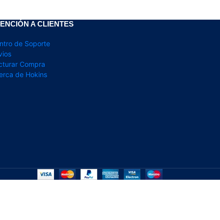
ENCIÓN A CLIENTES
ntro de Soporte
vios
cturar Compra
erca de Hokins