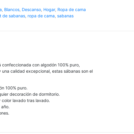
a
,
Blancos
,
Descanso
,
Hogar
,
Ropa de cama
it de sabanas
,
ropa de cama
,
sabanas
stá confeccionada con algodón 100% puro,
y una calidad excepcional, estas sábanas son el
dón 100% puro.
uier decoración de dormitorio.
color lavado tras lavado.
 año.
ones.