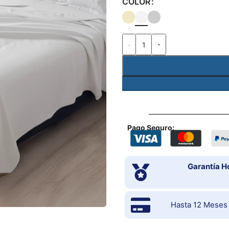
COLOR
-
+
Pago Seguro:
Garantía H
Hasta 12 Meses s