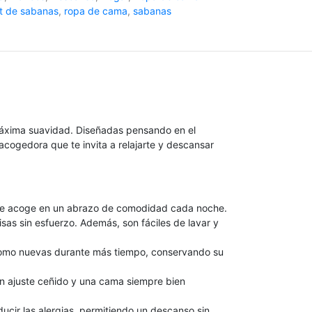
it de sabanas
,
ropa de cama
,
sabanas
 máxima suavidad. Diseñadas pensando en el
 acogedora que te invita a relajarte y descansar
 te acoge en un abrazo de comodidad cada noche.
sas sin esfuerzo. Además, son fáciles de lavar y
n como nuevas durante más tiempo, conservando su
n ajuste ceñido y una cama siempre bien
ucir las alergias, permitiendo un descanso sin