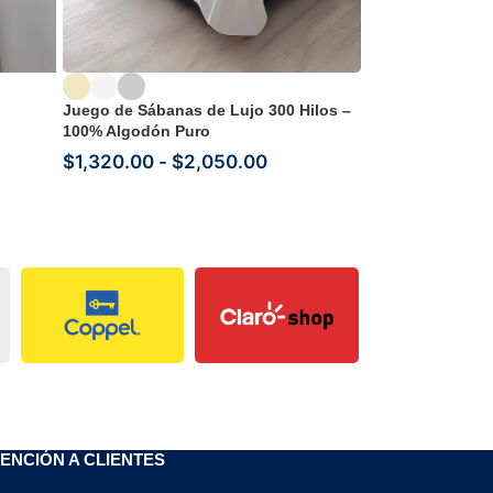
Set de Toallas 
(4 Piezas) | Fac
y Baño Complet
Juego de Sábanas de Lujo 300 Hilos –
100% Algodón Puro
$
1,320.00
-
$
2,050.00
ENCIÓN A CLIENTES