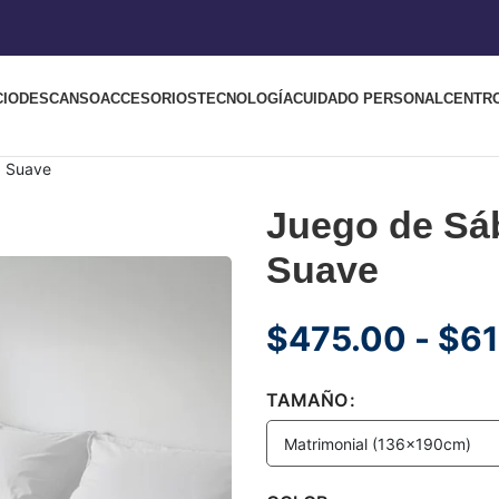
CIO
DESCANSO
ACCESORIOS
TECNOLOGÍA
CUIDADO PERSONAL
CENTR
a Suave
Juego de Sáb
Suave
$
475.00
-
$
61
TAMAÑO