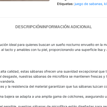
Etiquetas:
juego de sabanas
,
k
DESCRIPCIÓN
INFORMACIÓN ADICIONAL
lución ideal para quienes buscan un sueño nocturno envuelto en la
 al tacto y amables con tu piel, proporcionando una superficie lisa y
 alta calidad, estas sábanas ofrecen una suavidad excepcional que
al desgaste, nuestras sábanas de microfibra se mantienen frescas y li
avandería.
tes y la resistencia del material garantizan que tus sábanas luzca
bana bajera se adapta a una amplia gama de colchones, asegurando u
iel sensible, nuestras sábanas de microfibra están diseñadas para red