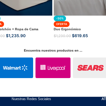
-50%
A
OFERTA
olchón + Ropa de Cama
Duo Ergonómico
$
1,235.90
$
619.65
.00
$
1,230.00
Encuentra nuestros productos en ...
Nuestras Redes Sociales
AT