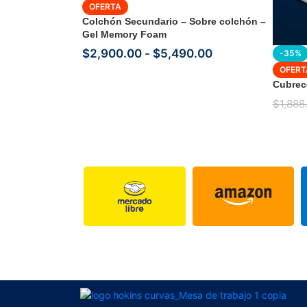
OFERTA
Colchón Secundario – Sobre colchón –
Gel Memory Foam
$
2,900.00
-
$
5,490.00
-35%
OFERT
Cubrec
$
1,888