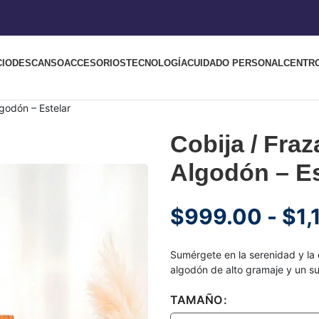
CIO
DESCANSO
ACCESORIOS
TECNOLOGÍA
CUIDADO PERSONAL
CENTR
godón – Estelar
Cobija / Fra
Algodón – Es
$
999.00
-
$
1,
Sumérgete en la serenidad y la
algodón de alto gramaje y un sut
TAMAÑO