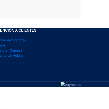
ENCIÓN A CLIENTES
ntro de Soporte
vios
cturar Compra
erca de Hokins