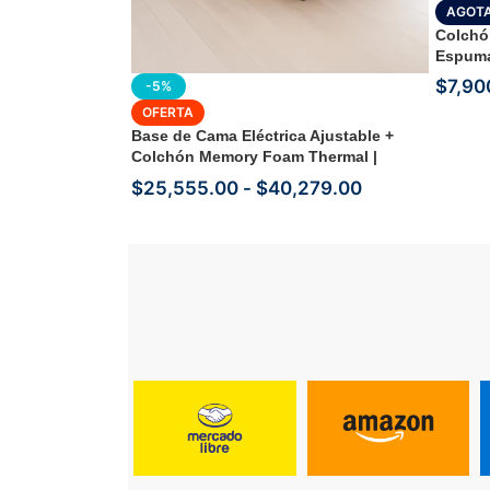
AGOT
Colchó
Espuma
$
7,90
-5%
OFERTA
Base de Cama Eléctrica Ajustable +
Colchón Memory Foam Thermal |
Función Masaje
$
25,555.00
-
$
40,279.00