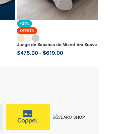
Set de Toallas 
(4 Piezas) | Fac
y Baño Complet
-31%
OFERTA
Juego de Sábanas de Microfibra Suave
$
475.00
-
$
619.00