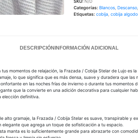
SKU:
N/D
Categorías:
Blancos
,
Descanso
Etiquetas:
cobija
,
cobija algod
DESCRIPCIÓN
INFORMACIÓN ADICIONAL
s momentos de relajación, la Frazada / Cobija Stelar de Lujo es la 
maje, lo que significa que es más densa, suave y duradera que las
confortante en las noches frías de invierno o durante tus momentos d
legante que la convierte en una adición decorativa para cualquier hab
 elección definitiva.
e alto gramaje, la Frazada / Cobija Stelar es suave, transpirable 
n elegante que agrega un toque de sofisticación a tu espacio.
a manta es lo suficientemente grande para abrazarte con comodida
a fresca y limpia sin esfuerzo.