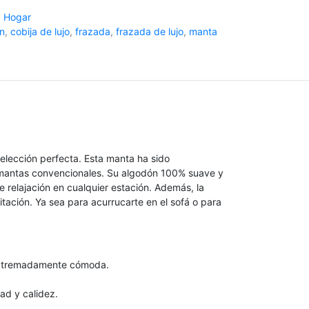
,
Hogar
on
,
cobija de lujo
,
frazada
,
frazada de lujo
,
manta
elección perfecta. Esta manta ha sido
 mantas convencionales. Su algodón 100% suave y
e relajación en cualquier estación. Además, la
itación. Ya sea para acurrucarte en el sofá o para
y extremadamente cómoda.
d y calidez.