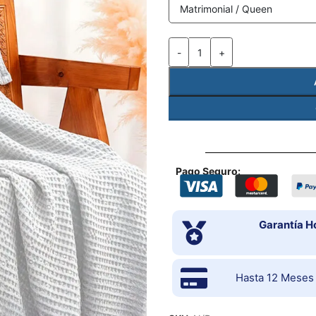
-
+
Pago Seguro:
Garantía H
Hasta 12 Meses s