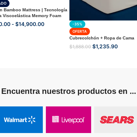
ADO
n Bamboo Mattress | Tecnología
 Viscoelástica Memory Foam
0.00
-
$
14,900.00
-35%
OFERTA
Cubrecolchón + Ropa de Cama
$
1,235.90
$
1,888.00
Encuentra nuestros productos en ...