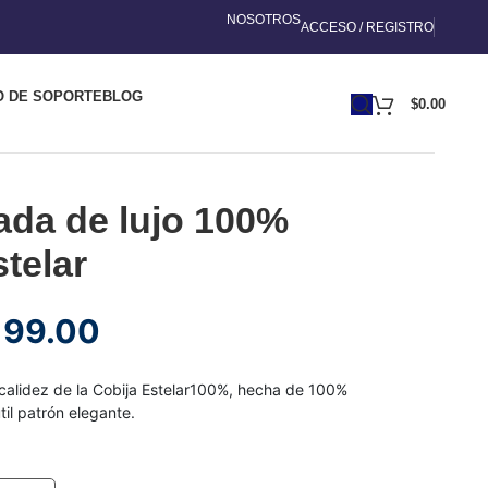
NOSOTROS
ACCESO / REGISTRO
O DE SOPORTE
BLOG
$
0.00
zada de lujo 100%
telar
199.00
 calidez de la Cobija Estelar100%, hecha de 100%
il patrón elegante.