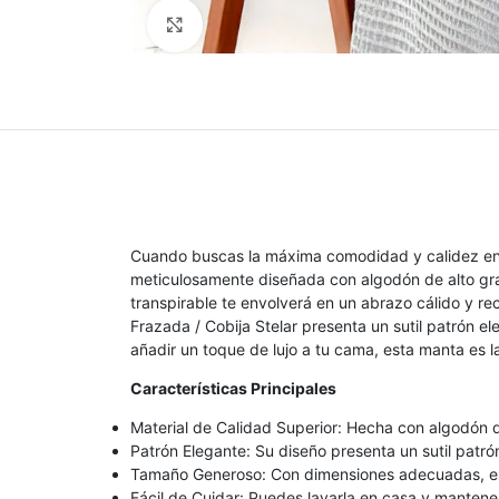
Clic para ampliar
Cuando buscas la máxima comodidad y calidez en tu
meticulosamente diseñada con algodón de alto gra
transpirable te envolverá en un abrazo cálido y re
Frazada / Cobija Stelar presenta un sutil patrón e
añadir un toque de lujo a tu cama, esta manta es la
Características Principales
Material de Calidad Superior: Hecha con algodón d
Patrón Elegante: Su diseño presenta un sutil patró
Tamaño Generoso: Con dimensiones adecuadas, est
Fácil de Cuidar: Puedes lavarla en casa y mantenerl